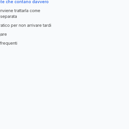
ate che contano davvero
nviene trattarla come
separata
tico per non arrivare tardi
gare
requenti