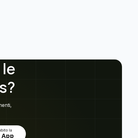
 le
s?
menti,
bito la
 App