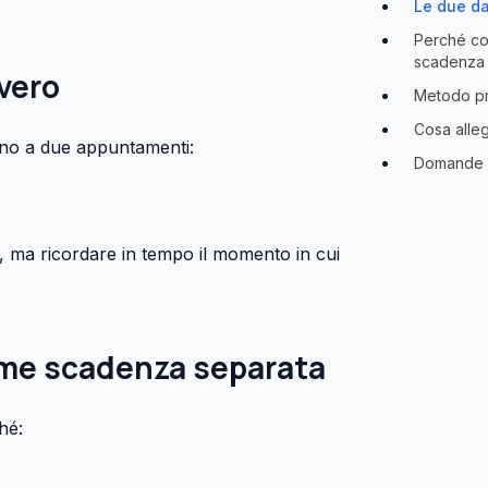
Le due d
Perché co
scadenza 
vero
Metodo pra
Cosa alle
orno a due appuntamenti:
Domande f
, ma ricordare in tempo il momento in cui
ome scadenza separata
hé: