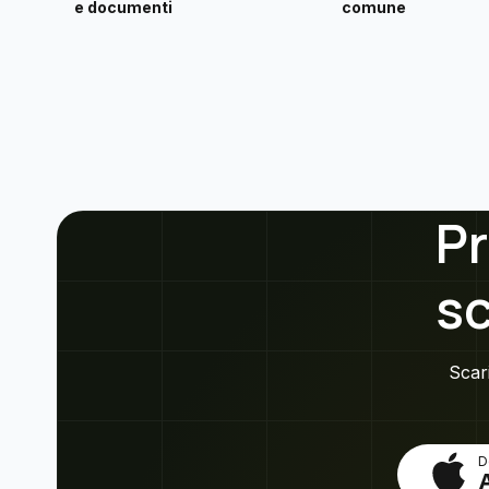
e documenti
comune
Pr
s
Scari
D