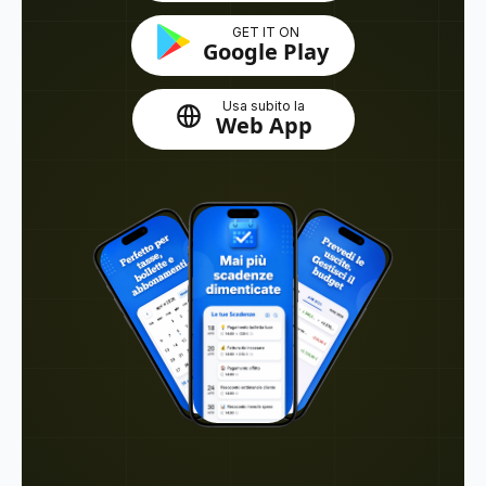
GET IT ON
Google Play
Usa subito la
Web App